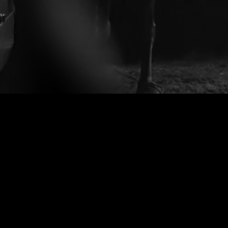
Cascades équestres, 
f
cinéma