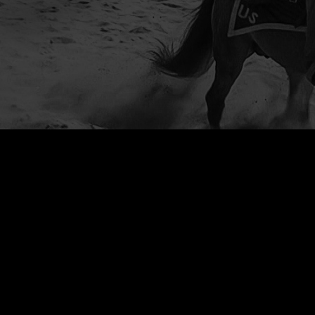
duction audiovisuelle
ms