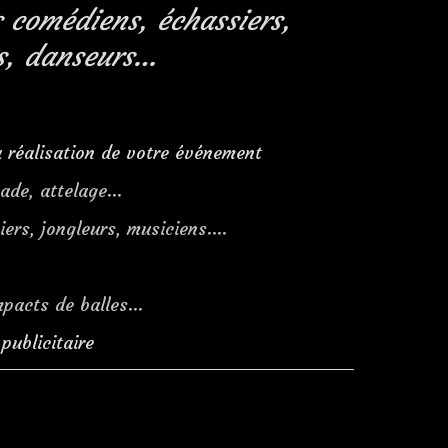
 comédiens, échassiers,
rs, danseurs…
a réalisation de votre événement
cade, attelage…
iers, jongleurs, musiciens….
impacts de balles…
ublicitaire