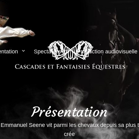
ntation
Spectacles
Production audiovisuelle
Présentation
Posté
urs, Emmanuel Seene vit parmi les chevaux depuis sa plus 
le
crée