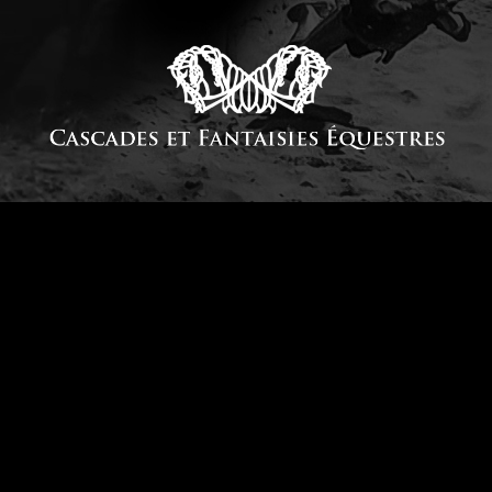
cascadeurs, spectacle, pro
il