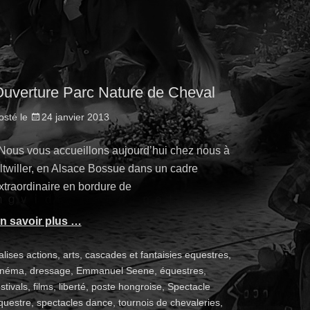
uverture Parc Nature de Cheval
osté le
24 janvier 2013
ous vous accueillons aujourd’hui chez nous à
ltwiller, en Alsace Bossue dans un cadre
xtraordinaire en bordure de
n savoir plus …
alises
actions
,
arts
,
cascades et fantaisies equestres
,
inéma
,
dressage
,
Emmanuel Seene
,
équestres
,
stivals
,
films
,
liberté
,
poste hongroise
,
Spectacle
questre
,
spectacles dance
,
tournois de chevaleries
,