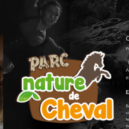
O
P
N
A
e
E
B
c
fe
é