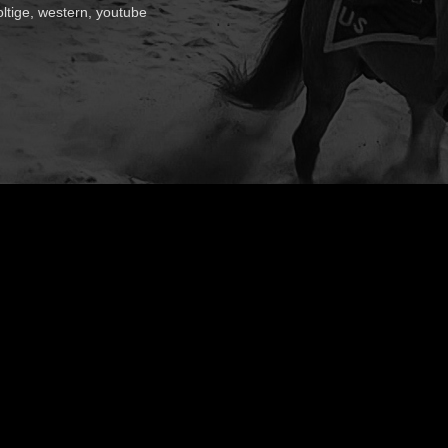
oltige
,
western
,
youtube