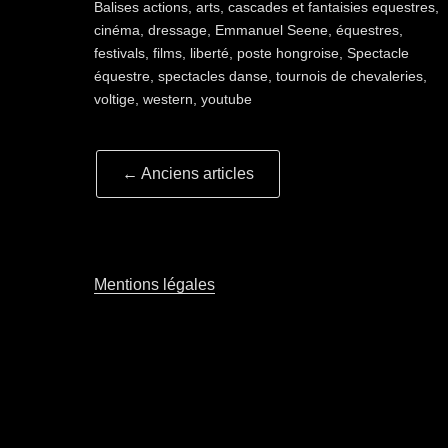
Balises
actions
,
arts
,
cascades et fantaisies equestres
,
cinéma
,
dressage
,
Emmanuel Seene
,
équestres
,
festivals
,
films
,
liberté
,
poste hongroise
,
Spectacle
équestre
,
spectacles danse
,
tournois de chevaleries
,
voltige
,
western
,
youtube
Navigation
←
Anciens articles
article
Mentions légales