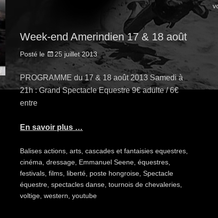
v
Week-end Amerindien 17 & 18 août
Posté le
25 juillet 2013
PROGRAMME du 17 & 18 août 2013 Samedi à
21h : Grand Spectacle Equestre 9€ adulte / 6€
entre
En savoir plus …
Balises
actions
,
arts
,
cascades et fantaisies equestres
,
cinéma
,
dressage
,
Emmanuel Seene
,
équestres
,
festivals
,
films
,
liberté
,
poste hongroise
,
Spectacle
équestre
,
spectacles danse
,
tournois de chevaleries
,
voltige
,
western
,
youtube