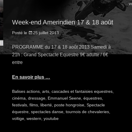
v
Week-end Amerindien 17 & 18 août
Posté le
25 juillet 2013
PROGRAMME du 17 & 18 août 2013 Samedi à
21h : Grand Spectacle Equestre 9€ adulte / 6€
entre
En savoir plus …
Balises
actions
,
arts
,
cascades et fantaisies equestres
,
cinéma
,
dressage
,
Emmanuel Seene
,
équestres
,
festivals
,
films
,
liberté
,
poste hongroise
,
Spectacle
équestre
,
spectacles danse
,
tournois de chevaleries
,
voltige
,
western
,
youtube