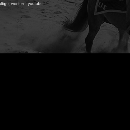
oltige
,
western
,
youtube