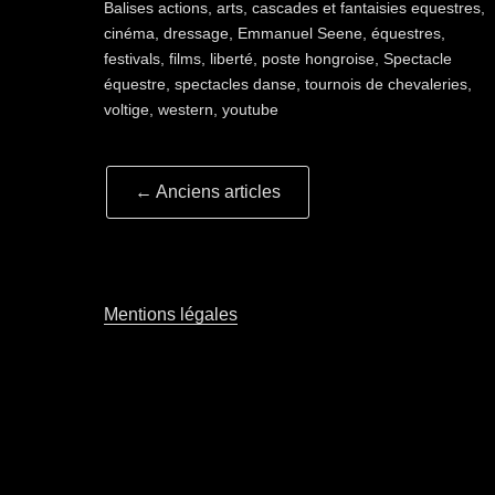
Balises
actions
,
arts
,
cascades et fantaisies equestres
,
cinéma
,
dressage
,
Emmanuel Seene
,
équestres
,
festivals
,
films
,
liberté
,
poste hongroise
,
Spectacle
équestre
,
spectacles danse
,
tournois de chevaleries
,
voltige
,
western
,
youtube
Navigation
←
Anciens articles
article
Mentions légales