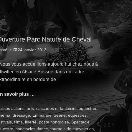
uverture Parc Nature de Cheval
osté le
24 janvier 2013
ous vous accueillons aujourd’hui chez nous à
ltwiller, en Alsace Bossue dans un cadre
xtraordinaire en bordure de
n savoir plus …
alises
actions
,
arts
,
cascades et fantaisies equestres
,
inéma
,
dressage
,
Emmanuel Seene
,
équestres
,
stivals
,
films
,
liberté
,
poste hongroise
,
Spectacle
questre
,
spectacles dance
,
tournois de chevaleries
,