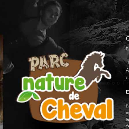
O
P
N
A
e
E
B
c
fe
é