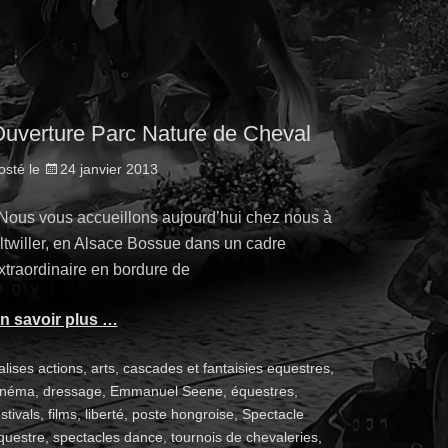
uverture Parc Nature de Cheval
osté le
24 janvier 2013
ous vous accueillons aujourd’hui chez nous à
ltwiller, en Alsace Bossue dans un cadre
xtraordinaire en bordure de
n savoir plus …
alises
actions
,
arts
,
cascades et fantaisies equestres
,
inéma
,
dressage
,
Emmanuel Seene
,
équestres
,
stivals
,
films
,
liberté
,
poste hongroise
,
Spectacle
questre
,
spectacles dance
,
tournois de chevaleries
,