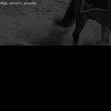
oltige
,
western
,
youtube