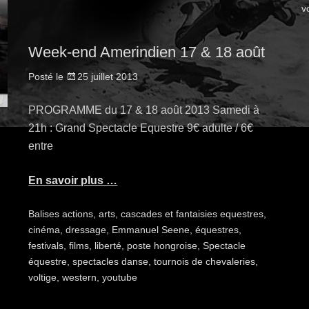
v
Week-end Amerindien 17 & 18 août
Posté le
25 juillet 2013
PROGRAMME du 17 & 18 août 2013 Samedi à
21h : Grand Spectacle Equestre 9€ adulte / 6€
entre
En savoir plus …
Balises
actions
,
arts
,
cascades et fantaisies equestres
,
cinéma
,
dressage
,
Emmanuel Seene
,
équestres
,
festivals
,
films
,
liberté
,
poste hongroise
,
Spectacle
équestre
,
spectacles danse
,
tournois de chevaleries
,
voltige
,
western
,
youtube