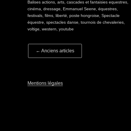
Balises
actions
,
arts
,
cascades et fantaisies equestres
,
cinéma
,
dressage
,
Emmanuel Seene
,
équestres
,
festivals
,
films
,
liberté
,
poste hongroise
,
Spectacle
équestre
,
spectacles danse
,
tournois de chevaleries
,
voltige
,
western
,
youtube
Navigation
←
Anciens articles
article
Mentions légales