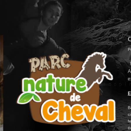
O
P
N
A
e
E
B
c
fe
é