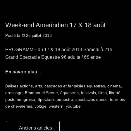
Week-end Amerindien 17 & 18 août
Posté le
25 juillet 2013
PROGRAMME du 17 & 18 août 2013 Samedi à 21h :
Grand Spectacle Equestre 9€ adulte / 6€ entre
En savoir plus …
Balises
actions
,
arts
,
cascades et fantaisies equestres
,
cinéma
,
dressage
,
Emmanuel Seene
,
équestres
,
festivals
,
films
,
liberté
,
poste hongroise
,
Spectacle équestre
,
spectacles danse
,
tournois
de chevaleries
,
voltige
,
western
,
youtube
Navigation
←
Anciens articles