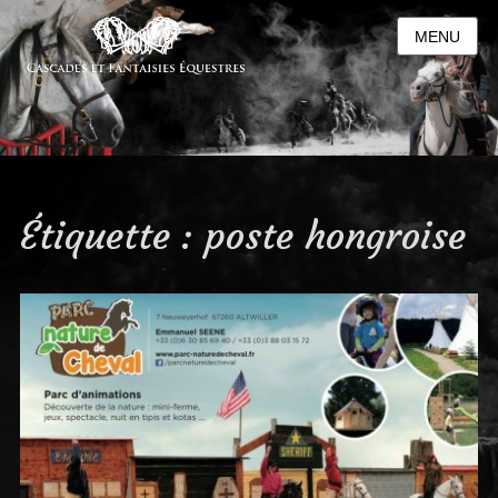
MENU
Étiquette :
poste hongroise