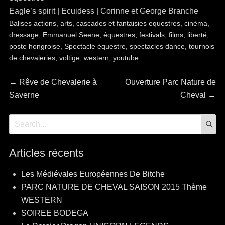
Eagle’s spirit | Ecuidess | Corinne et George Branche
Balises
actions
,
arts
,
cascades et fantaisies equestres
,
cinéma
,
dressage
,
Emmanuel Seene
,
équestres
,
festivals
,
films
,
liberté
,
poste hongroise
,
Spectacle équestre
,
spectacles dance
,
tournois
de chevaleries
,
voltige
,
western
,
youtube
Navigation
Article
Article
←
Rêve de Chevalerie à
Ouverture Parc Nature de
précédent :
suivant :
Saverne
Cheval
→
de
R
Recherche
l’article
pour:
Articles récents
Les Médiévales Européennes De Bitche
PARC NATURE DE CHEVAL SAISON 2015 Thème
WESTERN
SOIREE BODEGA